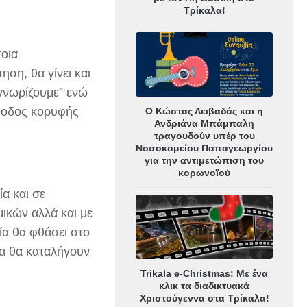
Τρίκαλα!
ποια
ση, θα γίνει και
γνωρίζουμε” ενώ
ύνοδος κορυφής
Ο Κώστας Λειβαδάς και η
Ανδριάνα Μπάμπαλη
τραγουδούν υπέρ του
Νοσοκομείου Παπαγεωργίου
για την αντιμετώπιση του
κορωνοϊού
ία και σε
ικών αλλά και με
ία θα φθάσει στο
ία θα καταλήγουν
Trikala e-Christmas: Με ένα
κλικ τα διαδικτυακά
Χριστούγεννα στα Τρίκαλα!