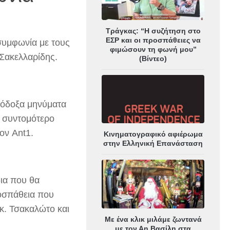
Τράγκας: “Η συζήτηση στο
ΕΣΡ και οι προσπάθειες να
συμφωνία με τους
φιμώσουν τη φωνή μου”
 Σακελλαρίδης.
(Βίντεο)
ιόδοξα μηνύματα
ο συντομότερο
ον Ant1.
Κινηματογραφικό αφιέρωμα
στην Ελληνική Επανάσταση
δια που θα
ροσπάθεια που
 κ. Τσακαλώτο και
Με ένα κλικ μιλάμε ζωντανά
με τον Αη Βασίλη στα