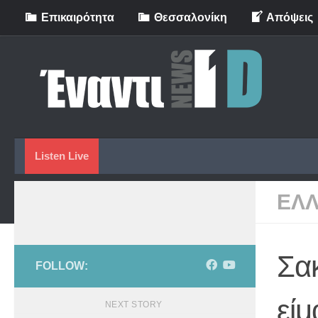
Eπικαιρότητα
Θεσσαλονίκη
Απόψεις
Skip to content
Listen Live
ΕΛ
Σα
FOLLOW:
είμ
NEXT STORY