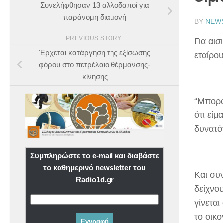
Συνελήφθησαν 13 αλλοδαποί για
παράνομη διαμονή
BY
NEW
PREVIOUS STORY
Για αι
Έρχεται κατάργηση της εξίσωσης
εταίρο
φόρου στο πετρέλαιο θέρμανσης-
κίνησης
“Μπορο
ότι εί
δυνατό
Συμπληρώστε το e-mail και διαβάστε
το καθημερινό newsletter του
Και συ
Radio1d.gr
δείχνο
γίνεται
το οικο