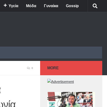
Υγεία
Μόδα
Γυναίκα
Gossip
MORE
0
α
ωνία