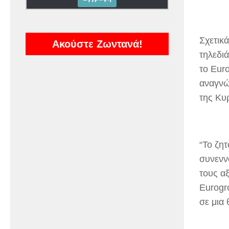
Σχετικά
Ακούστε Ζωντανά!
τηλεδιά
το Eur
αναγνώ
της Κυ
“Το ζητ
συνενν
τους α
Eurogr
σε μια 