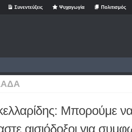
Συνεντεύξεις
Ψυχαγωγία
Πολιτισμός
ΛΑΔΑ
κελλαρίδης: Μπορούμε ν
αστε αισιόδοξοι για συμφ