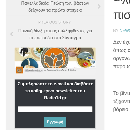
Πανελλαδικές: Πτώση των βάσεων
δείχνουν τα πρώτα στοιχεία
πισ
PREVIOUS STORY
BY
NEW
Ποινική δίωξη στους συλληφθέντες για
τα επεισόδια στο Σύνταγμα
Δεν έχ
όπως α
οργάνω
παρουσ
Συμπληρώστε το e-mail και διαβάστε
το καθημερινό newsletter του
Το βίν
Radio1d.gr
τζιχαντ
βόρειο