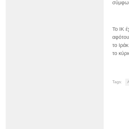
σύμφων
Το ΙΚ 
αφότου
το Ιράκ
το κύρ
Tags: