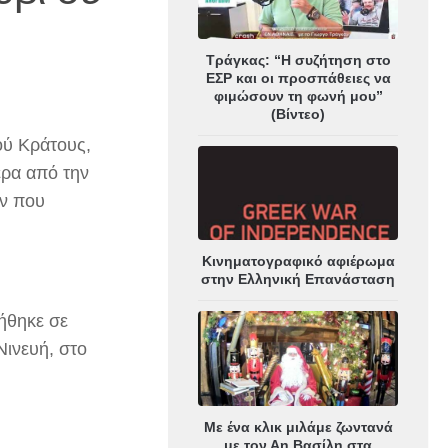
Τράγκας: “Η συζήτηση στο
ΕΣΡ και οι προσπάθειες να
φιμώσουν τη φωνή μου”
(Βίντεο)
ού Κράτους,
ερα από την
ών που
Κινηματογραφικό αφιέρωμα
στην Ελληνική Επανάσταση
τήθηκε σε
Νινευή, στο
Με ένα κλικ μιλάμε ζωντανά
με τον Αη Βασίλη στα