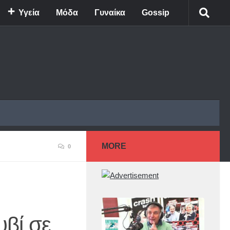
Υγεία
Μόδα
Γυναίκα
Gossip
MORE
0
υβί σε