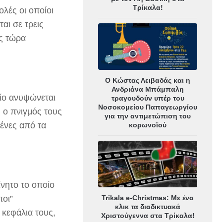
Τρίκαλα!
ολές οι οποίοι
αι σε τρεις
ως τώρα
Ο Κώστας Λειβαδάς και η
Ανδριάνα Μπάμπαλη
οίο ανυψώνεται
τραγουδούν υπέρ του
Νοσοκομείου Παπαγεωργίου
υ ο πνιγμός τους
για την αντιμετώπιση του
μένες από τα
κορωνοϊού
νητο το οποίο
Trikala e-Christmas: Με ένα
ποι”
κλικ τα διαδικτυακά
 κεφάλια τους,
Χριστούγεννα στα Τρίκαλα!