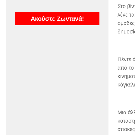
Στο βίν
λένε τα
Ακούστε Ζωντανά!
ομάδες
δημοσί
Πέντε 
από το
κινημα
κάγκελ
Μια άλ
καταστ
αποκεφ