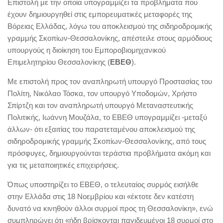
Επιστολή με την οποία υπογραμμίζει τα προβλήματα που
έχουν δημιουργηθεί στις εμπορευματικές μεταφορές της
Βόρειας Ελλάδας, λόγω του αποκλεισμού της σιδηροδρομικής
γραμμής Σκοπίων-Θεσσαλονίκης, απέστειλε στους αρμόδιους
υπουργούς η διοίκηση του Εμποροβιομηχανικού
Επιμελητηρίου Θεσσαλονίκης (
ΕΒΕΘ
).
Με επιστολή προς τον αναπληρωτή υπουργό Προστασίας του
Πολίτη, Νικόλαο Τόσκα, τον υπουργό Υποδομών, Χρήστο
Σπίρτζη και τον αναπληρωτή υπουργό Μεταναστευτικής
Πολιτικής, Ιωάννη Μουζάλα, το ΕΒΕΘ υπογραμμίζει -μεταξύ
άλλων- ότι εξαιτίας του παρατεταμένου αποκλεισμού της
σιδηροδρομικής γραμμής Σκοπίων-Θεσσαλονίκης, από τους
πρόσφυγες, δημιουργούνται τεράστια προβλήματα ακόμη και
για τις μεταποιητικές επιχειρήσεις.
Όπως υποστηρίζει το ΕΒΕΘ, ο τελευταίος συρμός εισήλθε
στην Ελλάδα στις 18 Νοεμβρίου και «έκτοτε δεν κατέστη
δυνατό να κινηθούν άλλοι συρμοί προς τη Θεσσαλονίκη», ενώ
συμπληρώνει ότι «ήδη βρίσκονται παγιδευμένοι 18 συρμοί στο