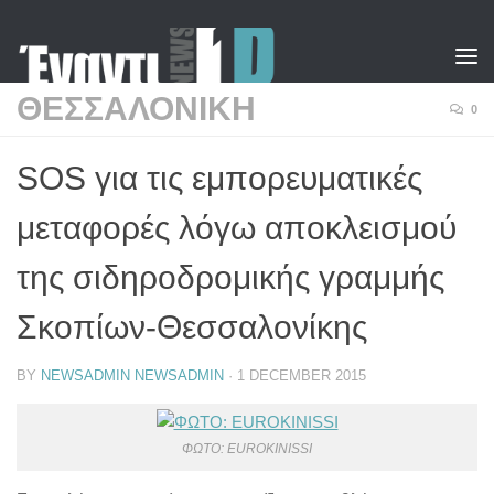
Skip to content
ΘΕΣΣΑΛΟΝΙΚΗ
0
SOS για τις εμπορευματικές
μεταφορές λόγω αποκλεισμού
της σιδηροδρομικής γραμμής
Σκοπίων-Θεσσαλονίκης
BY
NEWSADMIN NEWSADMIN
·
1 DECEMBER 2015
ΦΩΤΟ: EUROKINISSI