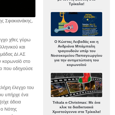
Τρίκαλα!
ης Σφακιανάκης,
εγχο χθες γύρω
Ο Κώστας Λειβαδάς και η
Ανδριάνα Μπάμπαλη
λληνικού και
τραγουδούν υπέρ του
ομάδας ΔΙ.ΑΣ
Νοσοκομείου Παπαγεωργίου
για την αντιμετώπιση του
ν κορωνοϊό στο
κορωνοϊού
το που οδηγούσε
πλήρη έλεγχο του
ου υπήρχε ένα
(είχε άδεια
Trikala e-Christmas: Με ένα
κλικ τα διαδικτυακά
, ο Νότης
Χριστούγεννα στα Τρίκαλα!