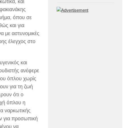
κωτικά, και
Σφακιανάκης
μήμα, όπου σε
θώς και για
α με αστυνομικές
ρης έλεγχος στο
υγενικός και
ουδιστής ανέφερε
του όπλου χωρίς
μουν για τη ζωή
ρουν ότι ο
οχή όπλου η
α ναρκωτικής
αν για προσωπική
μένου να