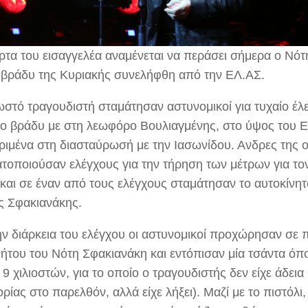
ρτα του εισαγγελέα αναμένεται να περάσει σήμερα ο Νότ
 βράδυ της Κυριακής συνελήφθη από την ΕΛ.ΑΣ.
ωστό τραγουδιστή σταμάτησαν αστυνομικοί για τυχαίο έλ
 το βράδυ με στη λεωφόρο Βουλιαγμένης, στο ύψος του Ε
ριμένα στη διασταύρωσή με την Ιασωνίδου. Ανδρες της 
τοποιούσαν ελέγχους για την τήρηση των μέτρων για το
 και σε έναν από τους ελέγχους σταμάτησαν το αυτοκίνη
ς Σφακιανάκης.
ην διάρκεια του ελέγχου οι αστυνομικοί προχώρησαν σε 
νήτου του Νότη Σφακιανάκη και εντόπισαν μία τσάντα όπ
 9 χιλιοστών, για το οποίο ο τραγουδιστής δεν είχε άδεια 
ίας στο παρελθόν, αλλά είχε λήξει). Μαζί με το πιστόλι