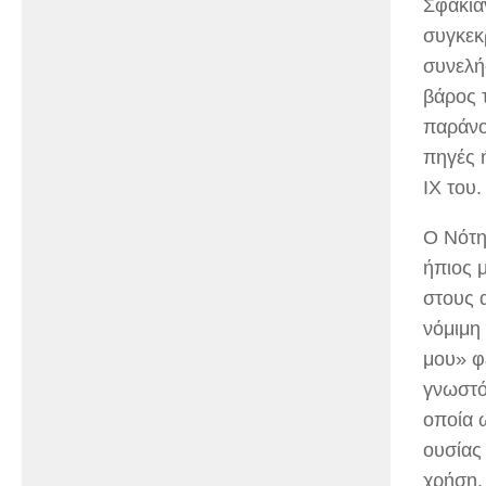
Σφακιαν
συγκεκ
συνελή
βάρος 
παράνο
πηγές 
ΙΧ του.
Ο Νότη
ήπιος 
στους 
νόμιμη 
μου» φέ
γνωστό
οποία 
ουσίας
χρήση.