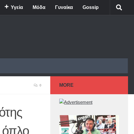
Υγεία
Μόδα
Γυναίκα
Gossip
MORE
0
ότης
 όπλο