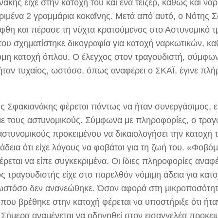
άκης είχε στην κατοχή του και ένα τέιζερ, καθώς και ναρ
ριμένα 2 γραμμάρια κοκαΐνης. Μετά από αυτό, ο Νότης 
φθη και πέρασε τη νύχτα κρατούμενος στο Αστυνομικό τ
του σχηματίστηκε δικογραφία για κατοχή ναρκωτικών, κα
μη κατοχή όπλου. Ο έλεγχος στον τραγουδιστή, σύμφων
ήταν τυχαίος, ωστόσο, όπως αναφέρει ο ΣΚΑΪ, έγινε πλή
ς Σφακιανάκης φέρεται πάντως να ήταν συνεργάσιμος, ε
με τους αστυνομικούς. Σύμφωνα με πληροφορίες, ο τραγ
αστυνομικούς προκειμένου να δικαιολογήσει την κατοχή 
άδεια ότι είχε λόγους να φοβάται για τη ζωή του. «Φοβό
ρεται να είπε συγκεκριμένα. Οι ίδιες πληροφορίες αναφέ
ς τραγουδιστής είχε στο παρελθόν νόμιμη άδεια για κατ
ωστόσο δεν ανανεώθηκε. Όσον αφορά στη μικροποσότητ
 που βρέθηκε στην κατοχή φέρεται να υποστήριξε ότι ήτ
 Σήμερα αναμένεται να οδηγηθεί στον εισαγγελέα προκει