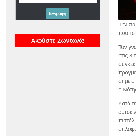
Την πό
που το
Ακούστε Ζωντανά!
Τον γν
στις 8
συγκεκ
πραγμα
σημείο
ο Νότη
Κατά τ
αυτοκι
πιστόλι
οπλοφορ