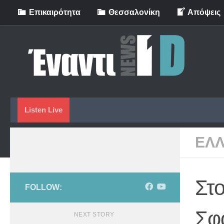
Eπικαιρότητα
Θεσσαλονίκη
Απόψεις
Skip to content
Listen Live
ΕΛ
Στο
FOLLOW:
Σφ
NEXT STORY