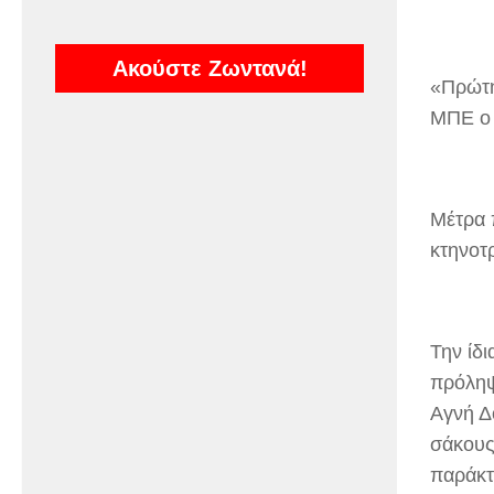
Ακούστε Ζωντανά!
«Πρώτη
ΜΠΕ ο 
Μέτρα 
κτηνοτ
Την ίδ
πρόληψ
Αγνή Δ
σάκους
παράκτ