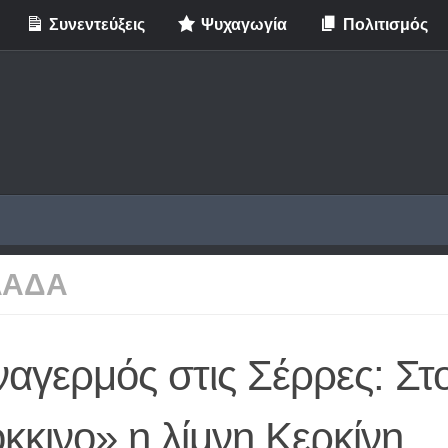
Συνεντεύξεις
Ψυχαγωγία
Πολιτισμός
ΛΑΔΑ
αγερμός στις Σέρρες: Στ
κκινο» η λίμνη Κερκίνη