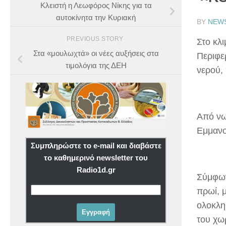
Κλειστή η Λεωφόρος Νίκης για τα
αυτοκίνητα την Κυριακή
BY
NEW
PREVIOUS STORY
Στο κλ
Στα «μουλωχτά» οι νέες αυξήσεις στα
Περιφε
τιμολόγια της ΔΕΗ
νερού, 
Από νω
Εμμανο
Συμπληρώστε το e-mail και διαβάστε
το καθημερινό newsletter του
Radio1d.gr
Σύμφων
πρωί, 
ολοκλη
του χω