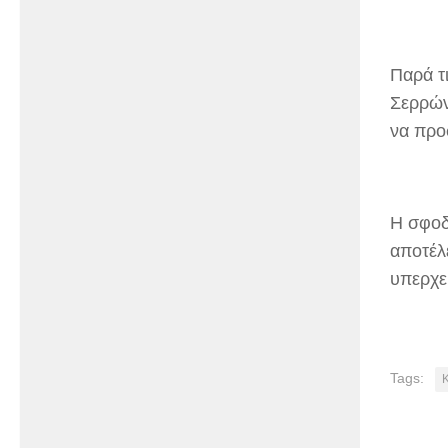
Παρά τ
Σερρών
να προ
Η σφοδ
αποτέλ
υπερχε
Tags: