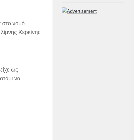
α στο νομό
 λίμνης Κερκίνης
είχε ως
οτάμι να