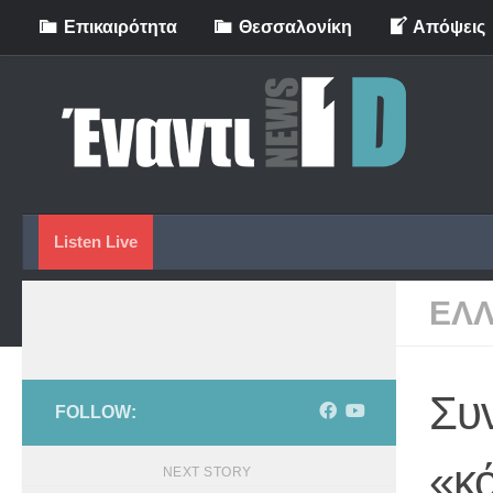
Eπικαιρότητα
Θεσσαλονίκη
Απόψεις
Skip to content
Listen Live
ΕΛ
Συν
FOLLOW:
«κό
NEXT STORY