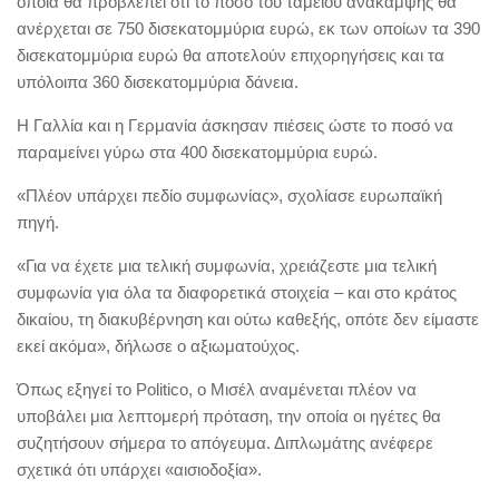
οποία θα προβλέπει ότι το ποσό του ταμείου ανάκαμψης θα
ανέρχεται σε 750 δισεκατομμύρια ευρώ, εκ των οποίων τα 390
δισεκατομμύρια ευρώ θα αποτελούν επιχορηγήσεις και τα
υπόλοιπα 360 δισεκατομμύρια δάνεια.
Η Γαλλία και η Γερμανία άσκησαν πιέσεις ώστε το ποσό να
παραμείνει γύρω στα 400 δισεκατομμύρια ευρώ.
«Πλέον υπάρχει πεδίο συμφωνίας», σχολίασε ευρωπαϊκή
πηγή.
«Για να έχετε μια τελική συμφωνία, χρειάζεστε μια τελική
συμφωνία για όλα τα διαφορετικά στοιχεία – και στο κράτος
δικαίου, τη διακυβέρνηση και ούτω καθεξής, οπότε δεν είμαστε
εκεί ακόμα», δήλωσε ο αξιωματούχος.
Όπως εξηγεί το Politico, ο Μισέλ αναμένεται πλέον να
υποβάλει μια λεπτομερή πρόταση, την οποία οι ηγέτες θα
συζητήσουν σήμερα το απόγευμα. Διπλωμάτης ανέφερε
σχετικά ότι υπάρχει «αισιοδοξία».