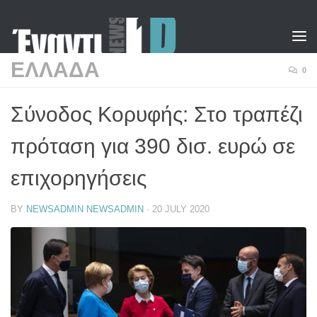
Skip to content
ΕΛΛΑΔΑ
0
Σύνοδος Κορυφής: Στο τραπέζι
πρόταση για 390 δισ. ευρώ σε
επιχορηγήσεις
BY
NEWSADMIN NEWSADMIN
·
20 JULY 2020