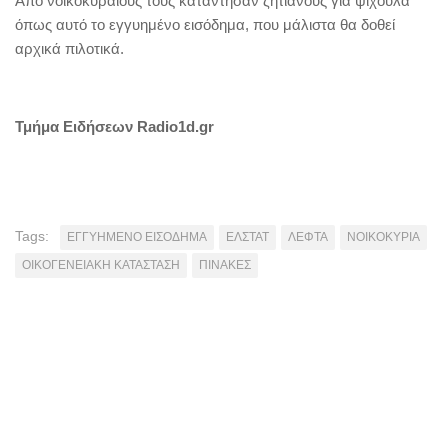
Από νοικοκυραίους τους κατάντησαν ζητιάνους για ψίχουλα
όπως αυτό το εγγυημένο εισόδημα, που μάλιστα θα δοθεί
αρχικά πιλοτικά.
Τμήμα Ειδήσεων Radio1d.gr
Tags:
ΕΓΓΥΗΜΕΝΟ ΕΙΣΟΔΗΜΑ
ΕΛΣΤΑΤ
ΛΕΦΤΑ
ΝΟΙΚΟΚΥΡΙΑ
ΟΙΚΟΓΕΝΕΙΑΚΗ ΚΑΤΑΣΤΑΣΗ
ΠΙΝΑΚΕΣ