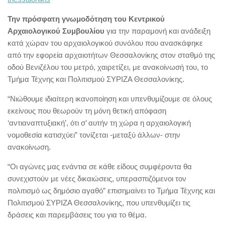
Την πρόσφατη γνωμοδότηση του Κεντρικού
Αρχαιολογικού Συμβουλίου
για την παραμονή και ανάδειξη
κατά χώραν του αρχαιολογικού συνόλου που ανασκάφηκε
από την εφορεία αρχαιοτήτων Θεσσαλονίκης στον σταθμό της
οδού Βενιζέλου του μετρό, χαιρετίζει, με ανακοίνωσή του, το
Τμήμα Τέχνης και Πολιτισμού ΣΥΡΙΖΑ Θεσσαλονίκης.
“Νιώθουμε ιδιαίτερη ικανοποίηση και υπενθυμίζουμε σε όλους
εκείνους που θεωρούν τη μόνη θετική απόφαση
‘αντιαναπτυξιακή’, ότι σ’ αυτήν τη χώρα η αρχαιολογική
νομοθεσία κατισχύει” τονίζεται -μεταξύ άλλων- στην
ανακοίνωση.
“Οι αγώνες μας ενάντια σε κάθε είδους συμφέροντα θα
συνεχιστούν με νέες δικαιώσεις, υπερασπιζόμενοι τον
πολιτισμό ως δημόσιο αγαθό” επισημαίνει το Τμήμα Τέχνης και
Πολιτισμού ΣΥΡΙΖΑ Θεσσαλονίκης, που υπενθυμίζει τις
δράσεις και παρεμβάσεις του για το θέμα.