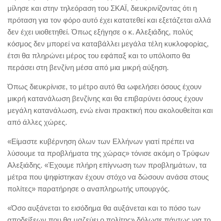
μίλησε και στην τηλεόραση του ΣΚΑΪ, διευκρινίζοντας ότι η
πρόταση για τον φόρο αυτό έχει κατατεθεί και εξετάζεται αλλά
δεν έχει υιοθετηθεί. Όπως εξήγησε ο κ. Αλεξιάδης, πολύς
κόσμος δεν μπορεί να καταβάλλει μεγάλα τέλη κυκλοφορίας,
έτσι θα πληρώνει μέρος του εφάπαξ και το υπόλοιπο θα
περάσει στη βενζίνη μέσα από μια μικρή αύξηση.
Όπως διευκρίνισε, το μέτρο αυτό θα ωφελήσει όσους έχουν
μικρή κατανάλωση βενζίνης και θα επιβαρύνει όσους έχουν
μεγάλη κατανάλωση, ενώ είναι πρακτική που ακολουθείται και
από άλλες χώρες.
«Είμαστε κυβέρνηση όλων των Ελλήνων γιατί πρέπει να
λύσουμε τα προβλήματα της χώρας» τόνισε ακόμη ο Τρύφων
Αλεξιάδης. «Έχουμε πλήρη επίγνωση των προβλημάτων, τα
μέτρα που ψηφίστηκαν έχουν στόχο να δώσουν ανάσα στους
πολίτες» παρατήρησε ο αναπληρωτής υπουργός.
«Όσο αυξάνεται το εισόδημα θα αυξάνεται και το πόσο των
αποδείξεων που θα μαζεύει ο πολίτης» δήλωσε πάντως για το