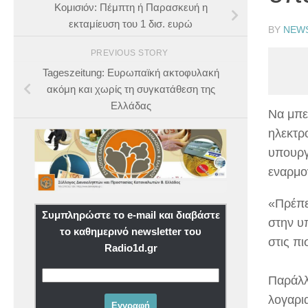
Κομισιόν: Πέμπτη ή Παρασκευή η
εκταμίευση του 1 δισ. ευρώ
BY
NEW
PREVIOUS STORY
Tageszeitung: Ευρωπαϊκή ακτοφυλακή
ακόμη και χωρίς τη συγκατάθεση της
Ελλάδας
Να μπε
ηλεκτρ
υπουργ
εναρμο
«Πρέπε
Συμπληρώστε το e-mail και διαβάστε
στην υ
το καθημερινό newsletter του
στις πι
Radio1d.gr
Παράλλ
λογαρι