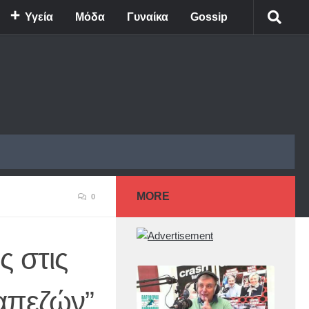
Υγεία
Μόδα
Γυναίκα
Gossip
MORE
0
ς στις
απεζών”