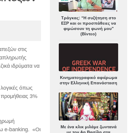
Τράγκας: “Η συζήτηση στο
ΕΣΡ και οι προσπάθειες να
φιμώσουν τη φωνή μου”
(Βίντεο)
απεζών στις
αναπληρωτής
ζικά ιδρύματα να
Κινηματογραφικό αφιέρωμα
στην Ελληνική Επανάσταση
ν λογικές όπως
ή προμήθειας 3%
ληρωμή
Με ένα κλικ μιλάμε ζωντανά
ω e-banking. «Οι
με τον Αη Βασίλη στα