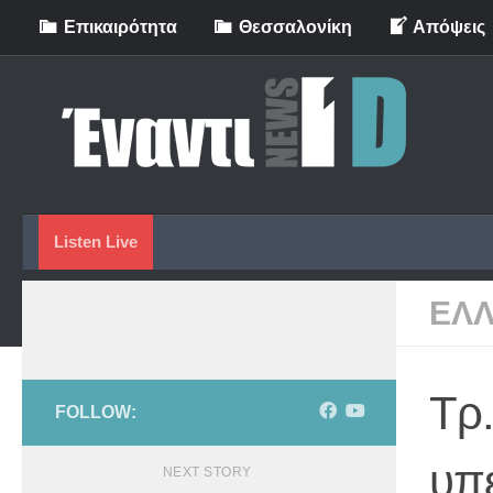
Eπικαιρότητα
Θεσσαλονίκη
Απόψεις
Skip to content
Listen Live
ΕΛ
Τρ.
FOLLOW:
υπ
NEXT STORY