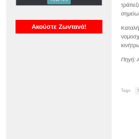
τράπεζ
σημείω
Ακούστε Ζωντανά!
Καταλή
νομοσχ
κινήτρ
Πηγή:
Tags: