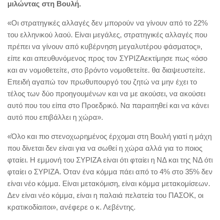
μιλώντας στη Βουλή.
«Οι στρατηγικές αλλαγές δεν μπορούν να γίνουν από το 22%
του ελληνικού λαού. Είναι μεγάλες, στρατηγικές αλλαγές που
πρέπει να γίνουν από κυβέρνηση μεγαλυτέρου φάσματος»,
είπε και απευθυνόμενος προς τον ΣΥΡΙΖΑεκτίμησε πως «όσο
και αν νομοθετείτε, στο βρόντο νομοθετείτε. θα διαψευστείτε.
Επειδή αγαπώ τον πρωθυπουργό του ζητώ να μην έχει το
τέλος των δύο προηγουμένων και να με ακούσει, να ακούσει
αυτό που του είπα στο Προεδρικό. Να παραιτηθεί και να κάνει
αυτό που επιβάλλει η χώρα».
«Όλο και πιο στενοχωρημένος έρχομαι στη Βουλή γιατί η μάχη
που δίνεται δεν είναι για να σωθεί η χώρα αλλά για το ποιος
φταίει. Η εμμονή του ΣΥΡΙΖΑ είναι ότι φταίει η ΝΔ και της ΝΔ ότι
φταίει ο ΣΥΡΙΖΑ. Όταν ένα κόμμα πάει από το 4% στο 35% δεν
είναι νέο κόμμα. Είναι μετακόμιση, είναι κόμμα μετακομίσεων.
Δεν είναι νέο κόμμα, είναι η παλαιά πελατεία του ΠΑΣΟΚ, οι
κρατικοδίαιτοι», ανέφερε ο κ. Λεβέντης.