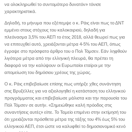
να ολοκληρωθεί το συντομότερο δυνατόν» τόνισε
χαρακτηριστικά.
Δηλαδή, το μήνυμα που εξέπεμψε ο κ. Ράις είναι πως το ΔΝΤ
εμμένει στους στόχους του καλοκαιριού, δηλαδή για
πλεόνασμα 3,5% του ΑΕΠ το έτος 2018, αλλά θεωρεί πως για
να επιτευχθεί αυτό, χρειάζονται μέτρα 4-5% του ΑΕΠ, όπως
έγραψε στο πρόσφατο άρθρο του ο Πολ Τόμσεν. Εάν ληφθούν
λιγότερα μέτρα από την ελληνική πλευρά, θα πρέπει τη
διαφορά να την καλύψουν οι Ευρωπαίοι εταίροι με την
απομείωση του δημόσιου χρέους της χώρας.
Ο κ. Ράις επιβεβαίωσε επίσης πως υπήρξε χθες συνάντηση
στις Βρυξέλλες για να αξιολογηθεί η κατάσταση του ελληνικού
προγράμματος και επιβεβαίωσε μάλιστα και την παρουσία του
Πόλ Τόμσεν σε αυτήν. «Σημειώθηκε καλή πρόοδος στις
συναντήσεις αυτές» είπε. Το Ταμείο επιμένει στην εκτίμησή του
ότι χρειάζονται πρόσθετα μέτρα της τάξης του 4% έως 5% του
ελληνικού ΑΕΠ, έτσι ώστε να καλυφθεί το δημοσιονομικό κενό