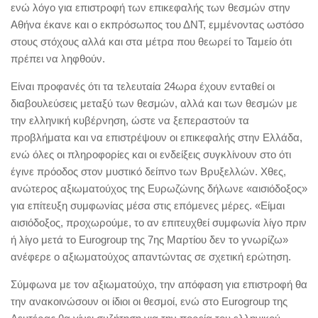
ενώ λόγο για επιστροφή των επικεφαλής των θεσμών στην
Αθήνα έκανε και ο εκπρόσωπος του ΔΝΤ, εμμένοντας ωστόσο
στους στόχους αλλά και στα μέτρα που θεωρεί το Ταμείο ότι
πρέπει να ληφθούν.
Είναι προφανές ότι τα τελευταία 24ωρα έχουν ενταθεί οι
διαβουλεύσεις μεταξύ των θεσμών, αλλά και των θεσμών με
την ελληνική κυβέρνηση, ώστε να ξεπεραστούν τα
προβλήματα και να επιστρέψουν οι επικεφαλής στην Ελλάδα,
ενώ όλες οι πληροφορίες και οι ενδείξεις συγκλίνουν στο ότι
έγινε πρόοδος στον μυστικό δείπνο των Βρυξελλών. Χθες,
ανώτερος αξιωματούχος της Ευρωζώνης δήλωνε «αισιόδοξος»
για επίτευξη συμφωνίας μέσα στις επόμενες μέρες. «Είμαι
αισιόδοξος, προχωρούμε, το αν επιτευχθεί συμφωνία λίγο πριν
ή λίγο μετά το Εurogroup της 7ης Μαρτίου δεν το γνωρίζω»
ανέφερε ο αξιωματούχος απαντώντας σε σχετική ερώτηση.
Σύμφωνα με τον αξιωματούχο, την απόφαση για επιστροφή θα
την ανακοινώσουν οι ίδιοι οι θεσμοί, ενώ στο Εurogroup της