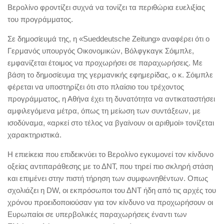
Βερολίνο φροντίζει συχνά να τονίζει τα περιθώρια ευελιξίας
του προγράμματος.
Σε δημοσίευμά της, η «Sueddeutsche Zeitung» αναφέρει ότι ο
Γερμανός υπουργός Οικονομικών, Βόλφγκαγκ Σόιμπλε,
εμφανίζεται έτοιμος να προχωρήσει σε παραχωρήσεις. Με
βάση το δημοσίευμα της γερμανικής εφημερίδας, ο κ. Σόιμπλε
φέρεται να υποστηρίζει ότι στο πλαίσιο του τρέχοντος
προγράμματος, η Αθήνα έχει τη δυνατότητα να αντικαταστήσει
αμφιλεγόμενα μέτρα, όπως τη μείωση των συντάξεων, με
ισοδύναμα, «αρκεί στο τέλος να βγαίνουν οι αριθμοί» τονίζεται
χαρακτηριστικά.
Η επιείκεια που επιδεικνύει το Βερολίνο εγκυμονεί τον κίνδυνο
οξείας αντιπαράθεσης με το ΔΝΤ, που τηρεί πιο σκληρή στάση
και επιμένει στην πιστή τήρηση των συμφωνηθέντων. Οπως
σχολιάζει η DW, οι εκπρόσωποι του ΔΝΤ ήδη από τις αρχές του
χρόνου προειδοποιούσαν για τον κίνδυνο να προχωρήσουν οι
Ευρωπαίοι σε υπερβολικές παραχωρήσεις έναντι των