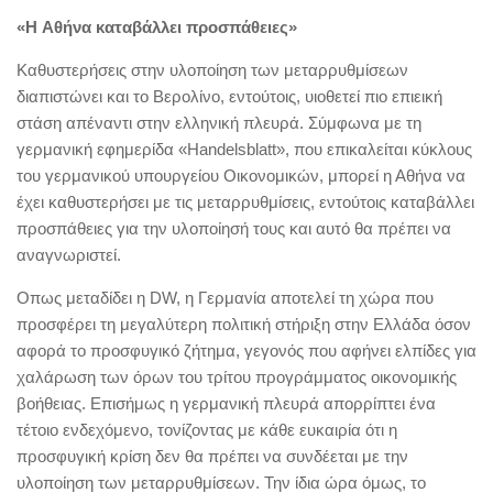
«H Αθήνα καταβάλλει προσπάθειες»
Καθυστερήσεις στην υλοποίηση των μεταρρυθμίσεων
διαπιστώνει και το Βερολίνο, εντούτοις, υιοθετεί πιο επιεική
στάση απέναντι στην ελληνική πλευρά. Σύμφωνα με τη
γερμανική εφημερίδα «Handelsblatt», που επικαλείται κύκλους
του γερμανικού υπουργείου Οικονομικών, μπορεί η Αθήνα να
έχει καθυστερήσει με τις μεταρρυθμίσεις, εντούτοις καταβάλλει
προσπάθειες για την υλοποίησή τους και αυτό θα πρέπει να
αναγνωριστεί.
Οπως μεταδίδει η DW, η Γερμανία αποτελεί τη χώρα που
προσφέρει τη μεγαλύτερη πολιτική στήριξη στην Ελλάδα όσον
αφορά το προσφυγικό ζήτημα, γεγονός που αφήνει ελπίδες για
χαλάρωση των όρων του τρίτου προγράμματος οικονομικής
βοήθειας. Επισήμως η γερμανική πλευρά απορρίπτει ένα
τέτοιο ενδεχόμενο, τονίζοντας με κάθε ευκαιρία ότι η
προσφυγική κρίση δεν θα πρέπει να συνδέεται με την
υλοποίηση των μεταρρυθμίσεων. Την ίδια ώρα όμως, το