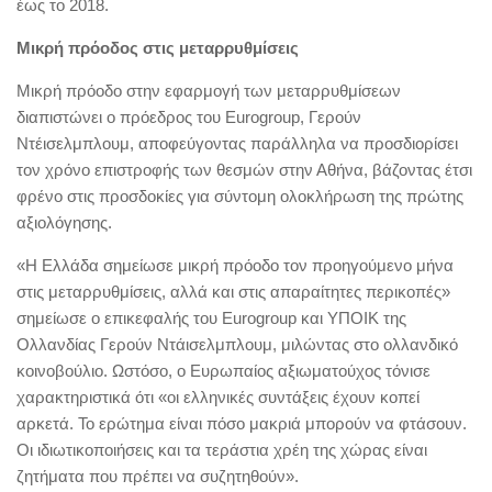
έως το 2018.
Μικρή πρόοδος στις μεταρρυθμίσεις
Μικρή πρόοδο στην εφαρμογή των μεταρρυθμίσεων
διαπιστώνει ο πρόεδρος του Eurogroup, Γερούν
Ντέισελμπλουμ, αποφεύγοντας παράλληλα να προσδιορίσει
τον χρόνο επιστροφής των θεσμών στην Αθήνα, βάζοντας έτσι
φρένο στις προσδοκίες για σύντομη ολοκλήρωση της πρώτης
αξιολόγησης.
«Η Ελλάδα σημείωσε μικρή πρόοδο τον προηγούμενο μήνα
στις μεταρρυθμίσεις, αλλά και στις απαραίτητες περικοπές»
σημείωσε ο επικεφαλής του Eurogroup και ΥΠΟΙΚ της
Ολλανδίας Γερούν Ντάισελμπλουμ, μιλώντας στο ολλανδικό
κοινοβούλιο. Ωστόσο, ο Ευρωπαίος αξιωματούχος τόνισε
χαρακτηριστικά ότι «οι ελληνικές συντάξεις έχουν κοπεί
αρκετά. Το ερώτημα είναι πόσο μακριά μπορούν να φτάσουν.
Οι ιδιωτικοποιήσεις και τα τεράστια χρέη της χώρας είναι
ζητήματα που πρέπει να συζητηθούν».