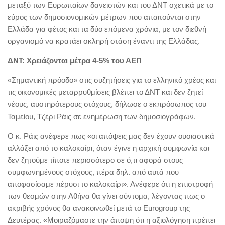
μεταξύ των Ευρωπαίων δανειστών και του ΔΝΤ σχετικά με το
εύρος των δημοσιονομικών μέτρων που απαιτούνται στην
Ελλάδα για φέτος και τα δύο επόμενα χρόνια, με τον διεθνή
οργανισμό να κρατάει σκληρή στάση έναντι της Ελλάδας.
ΔΝΤ: Χρειάζονται μέτρα 4-5% του ΑΕΠ
«Σημαντική πρόοδο» στις συζητήσεις για το ελληνικό χρέος και
τις οικονομικές μεταρρυθμίσεις βλέπει το ΔΝΤ και δεν ζητεί
νέους, αυστηρότερους στόχους, δήλωσε ο εκπρόσωπος του
Ταμείου, Τζέρι Ράις σε ενημέρωση των δημοσιογράφων.
Ο κ. Ράις ανέφερε πως «oι απόψεις μας δεν έχουν ουσιαστικά
αλλάξει από το καλοκαίρι, όταν έγινε η αρχική συμφωνία και
δεν ζητούμε τίποτε περισσότερο σε ό,τι αφορά στους
συμφωνημένους στόχους, πέρα δηλ. από αυτά που
αποφασίσαμε πέρυσι το καλοκαίρι». Ανέφερε ότι η επιστροφή
των θεσμών στην Αθήνα θα γίνει σύντομα, λέγοντας πως ο
ακριβής χρόνος θα ανακοινωθεί μετά το Eurogroup της
Δευτέρας. «Μοιραζόμαστε την άποψη ότι η αξιολόγηση πρέπει