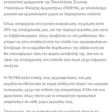
εκτελεστική γραμματεία της Πανελλήνιας Ένωσης
Υπαλλήλων Φύλαξης Αρχαιοτήτων (ΠΕΦΥΑ), με αποτέλεσμα
μουσεία και αρχαιολογικοί χώροι να παραμείνουν κλειστοί.
Όπως αναφέρεται στη σχετική ανακοίνωση, «η μείωση κατά
35% της αποζημίωσής μας, για την παροχή εργασίας μας κατά
τα Σαββατοκύριακα, όπως προβλέπει το νέο μισθολόγιο, δεν
μπορεί να γίνει αποδεκτή από τον κλάδο των αρχαιοφυλάκων.
Ελπίζουμε ότι οι αρμόδιοι θα διορθώσουν την αδικία αυτή και
θα επαναφέρουν τόσο τον φορέα καταβολής της, όσο και το
ύψος της αποζημίωσης στο επίπεδο που ίσχυε μέχρι σήμερα»,
τονίζεται.
Η ΠΕΥΦΑ καλεί επίσης τους αρχαιοφύλακες «να μην
εργάζονται εθελοντικά σε καμία εκδήλωση πέραν του ωραρίου
λειτουργίας, μέχρι την έκδοση της απαραίτητης ΚΥΑ» και «να
φροντίσουν όπως πάντα για το απαραίτητο προσωπικό
ασφαλείας» σε κάθε χώρο εργασίας τους.
Σημειώνεται, ότι με ανακοίνωσή του νωρίτερα σήμερα το