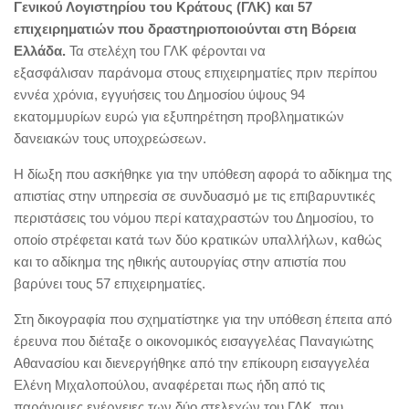
Γενικού Λογιστηρίου του Κράτους (ΓΛΚ) και 57
επιχειρηματιών που δραστηριοποιούνται στη Βόρεια
Ελλάδα.
Τα στελέχη του ΓΛΚ φέρονται να
εξασφάλισαν παράνομα στους επιχειρηματίες πριν περίπου
εννέα χρόνια, εγγυήσεις του Δημοσίου ύψους 94
εκατομμυρίων ευρώ για εξυπηρέτηση προβληματικών
δανειακών τους υποχρεώσεων.
Η δίωξη που ασκήθηκε για την υπόθεση αφορά το αδίκημα της
απιστίας στην υπηρεσία σε συνδυασμό με τις επιβαρυντικές
περιστάσεις του νόμου περί καταχραστών του Δημοσίου, το
οποίο στρέφεται κατά των δύο κρατικών υπαλλήλων, καθώς
και το αδίκημα της ηθικής αυτουργίας στην απιστία που
βαρύνει τους 57 επιχειρηματίες.
Στη δικογραφία που σχηματίστηκε για την υπόθεση έπειτα από
έρευνα που διέταξε ο οικονομικός εισαγγελέας Παναγιώτης
Αθανασίου και διενεργήθηκε από την επίκουρη εισαγγελέα
Ελένη Μιχαλοπούλου, αναφέρεται πως ήδη από τις
παράνομες ενέργειες των δύο στελεχών του ΓΛΚ, που