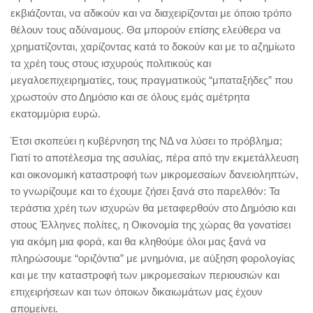
εκβιάζονται, να αδικούν και να διαχειρίζονται με όποιο τρόπο
θέλουν τους αδύναμους. Θα μπορούν επίσης ελεύθερα να
χρηματίζονται, χαρίζοντας κατά το δοκούν και με το αζημίωτο
τα χρέη τους στους ισχυρούς πολιτικούς και
μεγαλοεπιχειρηματίες, τους πραγματικούς “μπαταξήδες” που
χρωστούν στο Δημόσιο και σε όλους εμάς αμέτρητα
εκατομμύρια ευρώ.
Έτσι σκοπεύει η κυβέρνηση της ΝΔ να λύσει το πρόβλημα;
Γιατί το αποτέλεσμα της ασυλίας, πέρα από την εκμετάλλευση
και οικονομική καταστροφή των μικρομεσαίων δανειοληπτών,
το γνωρίζουμε και το έχουμε ζήσει ξανά στο παρελθόν: Τα
τεράστια χρέη των ισχυρών θα μεταφερθούν στο Δημόσιο και
στους Έλληνες πολίτες, η Οικονομία της χώρας θα γονατίσει
για ακόμη μια φορά, και θα κληθούμε όλοι μας ξανά να
πληρώσουμε “οριζόντια” με μνημόνια, με αύξηση φορολογίας
και με την καταστροφή των μικρομεσαίων περιουσιών και
επιχειρήσεων και των όποιων δικαιωμάτων μας έχουν
απομείνει.