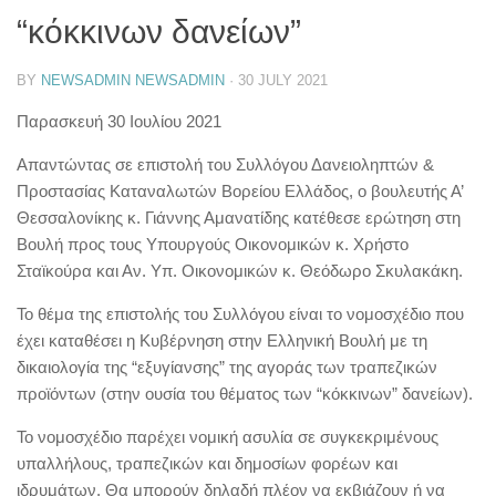
“κόκκινων δανείων”
BY
NEWSADMIN NEWSADMIN
·
30 JULY 2021
Παρασκευή 30 Ιουλίου 2021
Απαντώντας σε επιστολή του Συλλόγου Δανειοληπτών &
Προστασίας Καταναλωτών Βορείου Ελλάδος, ο βουλευτής Α’
Θεσσαλονίκης κ. Γιάννης Αμανατίδης κατέθεσε ερώτηση στη
Βουλή προς τους Υπουργούς Οικονομικών κ. Χρήστο
Σταϊκούρα και Αν. Υπ. Οικονομικών κ. Θεόδωρο Σκυλακάκη.
Το θέμα της επιστολής του Συλλόγου είναι το νομοσχέδιο που
έχει καταθέσει η Κυβέρνηση στην Ελληνική Βουλή με τη
δικαιολογία της “εξυγίανσης” της αγοράς των τραπεζικών
προϊόντων (στην ουσία του θέματος των “κόκκινων” δανείων).
Το νομοσχέδιο παρέχει νομική ασυλία σε συγκεκριμένους
υπαλλήλους, τραπεζικών και δημοσίων φορέων και
ιδρυμάτων. Θα μπορούν δηλαδή πλέον να εκβιάζουν ή να