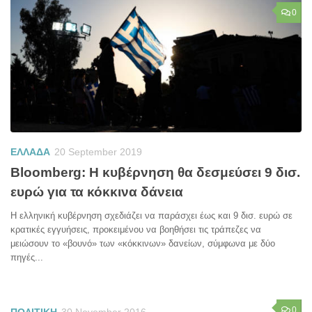
0
ΕΛΛΑΔΑ
20 September 2019
Bloomberg: Η κυβέρνηση θα δεσμεύσει 9 δισ.
ευρώ για τα κόκκινα δάνεια
Η ελληνική κυβέρνηση σχεδιάζει να παράσχει έως και 9 δισ. ευρώ σε
κρατικές εγγυήσεις, προκειμένου να βοηθήσει τις τράπεζες να
μειώσουν το «βουνό» των «κόκκινων» δανείων, σύμφωνα με δύο
πηγές...
0