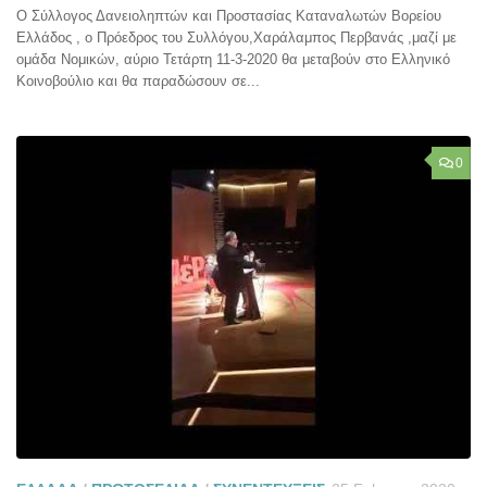
Ο Σύλλογος Δανειοληπτών και Προστασίας Καταναλωτών Βορείου
Ελλάδος , ο Πρόεδρος του Συλλόγου,Χαράλαμπος Περβανάς ,μαζί με
ομάδα Νομικών, αύριο Τετάρτη 11-3-2020 θα μεταβούν στο Ελληνικό
Κοινοβούλιο και θα παραδώσουν σε...
0