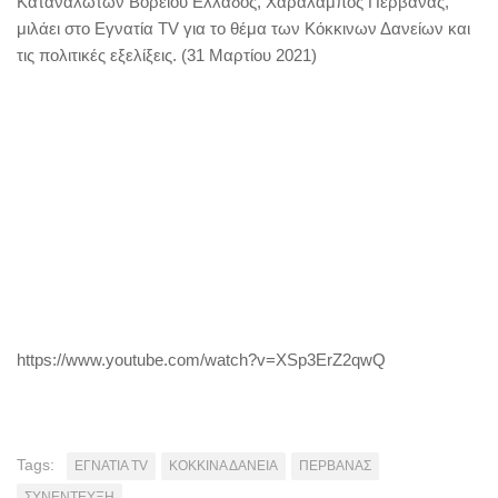
Καταναλωτών Βορείου Ελλάδος, Χαράλαμπος Περβανάς,
μιλάει στο Εγνατία TV για το θέμα των Κόκκινων Δανείων και
τις πολιτικές εξελίξεις. (31 Μαρτίου 2021)
https://www.youtube.com/watch?v=XSp3ErZ2qwQ
Tags:
ΕΓΝΑΤΙΑ TV
ΚΟΚΚΙΝΑ ΔΑΝΕΙΑ
ΠΕΡΒΑΝΑΣ
ΣΥΝΕΝΤΕΥΞΗ