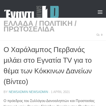
Skip to content
ΕΛΛΑΔΑ
/
ΠΟΛΙΤΙΚΗ
/
ΠΡΩΤΟΣΕΛΙΔΑ
0
Ο Χαράλαμπος Περβανάς
μιλάει στο Εγνατία TV για το
θέμα των Κόκκινων Δανείων
(Βίντεο)
BY
NEWSADMIN NEWSADMIN
·
1 APRIL 2021
Ο πρόεδρος του Συλλόγου Δανειοληπτών και Προστασίας