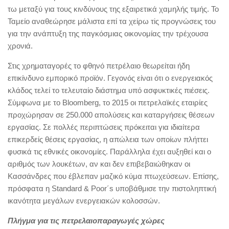
τω μεταξύ για τους κινδύνους της εξαιρετικά χαμηλής τιμής. Το
Ταμείο αναθεώρησε μάλιστα επί τα χείρω τiς προγνώσεις του
για την ανάπτυξη της παγκόσμιας οικονομίας την τρέχουσα
χρονιά.
Στις χρηματαγορές το φθηνό πετρέλαιο θεωρείται ήδη
επικίνδυνο εμπορικό προϊόν. Γεγονός είναι ότι ο ενεργειακός
κλάδος τελεί το τελευταίο διάστημα υπό ασφυκτικές πιέσεις.
Σύμφωνα με το Bloomberg, το 2015 οι πετρελαϊκές εταιρίες
προχώρησαν σε 250.000 απολύσεις και καταργήσεις θέσεων
εργασίας. Σε πολλές περιπτώσεις πρόκειται για ιδιαίτερα
επικερδείς θέσεις εργασίας, η απώλεια των οποίων πλήττει
φυσικά τις εθνικές οικονομίες. Παράλληλα έχει αυξηθεί και ο
αριθμός των λουκέτων, αν και δεν επιβεβαιώθηκαν οι
Κασσάνδρες που έβλεπαν μαζικό κύμα πτωχεύσεων. Επίσης,
πρόσφατα η Standard & Poor´s υποβάθμισε την πιστοληπτική
ικανότητα μεγάλων ενεργειακών κολοσσών.
Πλήγμα για τις πετρελαιοπαραγωγές χώρες