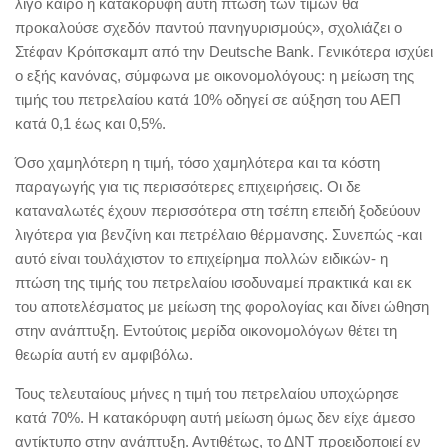
λίγο καιρό η κατακόρυφη αυτή πτώση των τιμών θα
προκαλούσε σχεδόν παντού πανηγυρισμούς», σχολιάζει ο
Στέφαν Κρόιτσκαμπ από την Deutsche Bank. Γενικότερα ισχύει
ο εξής κανόνας, σύμφωνα με οικονομολόγους: η μείωση της
τιμής του πετρελαίου κατά 10% οδηγεί σε αύξηση του ΑΕΠ
κατά 0,1 έως και 0,5%.
Όσο χαμηλότερη η τιμή, τόσο χαμηλότερα και τα κόστη
παραγωγής για τις περισσότερες επιχειρήσεις. Οι δε
καταναλωτές έχουν περισσότερα στη τσέπη επειδή ξοδεύουν
λιγότερα για βενζίνη και πετρέλαιο θέρμανσης. Συνεπώς -και
αυτό είναι τουλάχιστον το επιχείρημα πολλών ειδικών- η
πτώση της τιμής του πετρελαίου ισοδυναμεί πρακτικά και εκ
του αποτελέσματος με μείωση της φορολογίας και δίνει ώθηση
στην ανάπτυξη. Εντούτοις μερίδα οικονομολόγων θέτει τη
θεωρία αυτή εν αμφιβόλω.
Τους τελευταίους μήνες η τιμή του πετρελαίου υποχώρησε
κατά 70%. Η κατακόρυφη αυτή μείωση όμως δεν είχε άμεσο
αντίκτυπο στην ανάπτυξη. Αντιθέτως, το ΔΝΤ προειδοποιεί εν