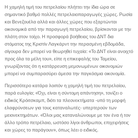
Η χαμηλή τιμή του πετρελαίου πλήττει την ίδια ώρα σε
σημαντικό βαθμό πολλές πετρελαιοπαραγωγές χώρες. Ρωσία
και Βενεζουέλα αλλά και άλλες χώρες που εξαρτώνται
οικονομικά από την παραγωγή πετρελαίου, βρίσκονται με την
πλάτη στον τοίχο. Η προσφορά βοήθειας του ΔΝΤ δια
στόματος της Κριστίν Λαγκάρντ την περασμένη εβδομάδα,
σίγουρα δεν μπορεί να θεωρηθεί τυχαία: «Το ΔΝΤ είναι ανοιχτό
προς όλα τα μέλη του», είπε η επικεφαλής του Ταμείου,
γνωρίζοντας ότι η κατάρρευση μεμονωμένων οικονομιών
μπορεί να συμπαρασύρει άμεσα την παγκόσμια οικονομία.
Περισσότερο κατάρα λοιπόν η χαμηλή τιμή του πετρελαίου,
παρά ευλογία; «Όχι, είναι η σύντομη απάντηση», τονίζει ο
ειδικός Κρόιτσκαμπ, διότι τα πλεονεκτήματα -υπό τη μορφή
ελαφρύνσεων για τους καταναλωτές- υπερτερούν των
μειονεκτημάτων. «Όλοι μας καταναλώνουμε με τον ένα ή τον
άλλο τρόπο πετρέλαιο, ωστόσο λίγοι άνθρωποι, επιχειρήσεις
και χώρες το παράγουν», όπως λέει ο ειδικός.