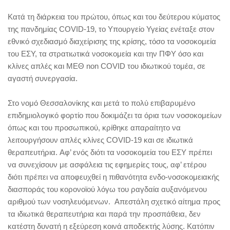
Κατά τη διάρκεια του πρώτου, όπως και του δεύτερου κύματος
της πανδημίας COVID-19, το Υπουργείο Υγείας ενέταξε στον
εθνικό σχεδιασμό διαχείρισης της κρίσης, τόσο τα νοσοκομεία
του ΕΣΥ, τα στρατιωτικά νοσοκομεία και την ΠΦΥ όσο και
κλίνες απλές και ΜΕΘ non COVID του ιδιωτικού τομέα, σε
αγαστή συνεργασία.
Στο νομό Θεσσαλονίκης και μετά το πολύ επιβαρυμένο
επιδημιολογικό φορτίο που δοκιμάζει τα όρια των νοσοκομείων
όπως και του προσωπικού, κρίθηκε απαραίτητο να
λειτουργήσουν απλές κλίνες COVID-19 και σε ιδιωτικά
θεραπευτήρια. Αφ’ ενός διότι τα νοσοκομεία του ΕΣΥ πρέπει
να συνεχίσουν με ασφάλεια τις εφημερίες τους, αφ’ ετέρου
διότι πρέπει να αποφευχθεί η πιθανότητα ενδο-νοσοκομειακής
διασποράς του κορονοϊού λόγω του ραγδαία αυξανόμενου
αριθμού των νοσηλευόμενων. Απεστάλη σχετικό αίτημα προς
τα ιδιωτικά θεραπευτήρια και παρά την προσπάθεια, δεν
κατέστη δυνατή η εξεύρεση κοινά αποδεκτής λύσης. Κατόπιν