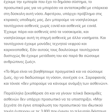
έχουμε την εμπειρία που έχει το δημόσιο σύστημα, το
προσωπικό μας για να μπορέσει να ανταποκριθεί με επάρκεια
στη δύσκολη αυτή νόσο. Αφετέρου, υπάρχει πρόβλημα στις
κτιριακές υποδομές μας. Δεν μπορούμε να νοσηλεύουμε
ταυτόχρονα ασθενείς χωρίς covid και ασθενείς με covid.
Έχουμε πάρει και ασθενείς από τα νοσοκομεία, και
νοσηλεύουμε αυτή τη στιγμή ασθενείς με άλλα νοσήματα. Και
ταυτόχρονα έχουμε μονάδες τεχνητού νεφρού και
καρκινοπαθείς. Εάν αυτούς τους δουλεύουμε ταυτόχρονα
δυστυχώς θα έχουμε μετάδοση του ιού παρά θα σώσουμε
ανθρώπινες ζωές».
«Το θέμα είναι να βοηθήσουμε πραγματικά και να σώσουμε
ζωές, όχι να διαδώσουμε τη νόσο», συνέχισε ο κ. Σαραφιανός
και τόνισε «δεν μπορούμε να κάνουμε ανάμιξη των ασθενών».
Παράλληλα ξεκαθάρισε ότι και να γίνουν τελικά διακομιδές
ασθενών δεν υπάρχει προσωπικό να τα υποστηρίξει. «Μην
ξεχνάτε ότι έγινε αποψίλωση του προσωπικού του ιδιωτικού
τομέα έμπειρου με τις 3.800 που έγιναν το τελευταίο διάστημα