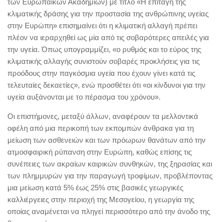
των Ευρωπαϊκών Ακαδημιών) με τίτλο «Η επιταγή της
κλιματικής δράσης για την προστασία της ανθρώπινης υγείας
στην Ευρώπη» επισημαίνει ότι η κλιματική αλλαγή πρέπει
πλέον να ιεραρχηθεί ως μία από τις σοβαρότερες απειλές για
την υγεία. Όπως υπογραμμίζει, «ο ρυθμός και το εύρος της
κλιματικής αλλαγής συνιστούν σοβαρές προκλήσεις για τις
προόδους στην παγκόσμια υγεία που έχουν γίνει κατά τις
τελευταίες δεκαετίες», ενώ προσθέτει ότι «οι κίνδυνοι για την
υγεία αυξάνονται με το πέρασμα του χρόνου».
Οι επιστήμονες, μεταξύ άλλων, αναφέρουν τα μελλοντικά
οφέλη από μια περικοπή των εκπομπών άνθρακα για τη
μείωση των ασθενειών και των πρόωρων θανάτων από την
ατμοσφαιρική ρύπανση στην Ευρώπη, καθώς επίσης τις
συνέπειες των ακραίων καιρικών συνθηκών, της ξηρασίας και
των πλημμυρών για την παραγωγή τροφίμων, προβλέποντας
μια μείωση κατά 5% έως 25% στις βασικές γεωργικές
καλλιέργειες στην περιοχή της Μεσογείου, η γεωργία της
οποίας αναμένεται να πληγεί περισσότερο από την άνοδο της