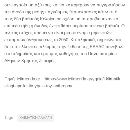
συνεργασία μεταξύ τους και να καταφέρουν να συγκρατήσουν
την άνοδο της μέσης παγκόσμιας θερμοκρασίας κάτω από
τους δύο βαθμούς Κελσίου σε σχέση με τα προβιομηχανικά
επίπεδα (ήδη η άνοδος έχει φθάσει περίπου τον ένα βαθμό). Ο
τελικός στόχος πρέπει να είναι μια οικονομία μηδενικών
εκπομπών άνθρακα έως το 2050. Καταληκτικά, σημειώνεται
ότι από ελληνικής πλευράς στην έκθεση της EASAC συνέβαλε
ο ακαδημαϊκός και ομότιμος καθηγητής του Πανεπιστημίου
Αθηνών Χρήστος Ζερεφός.
Πηγή: iefimerida.gr – https://www.iefimerida.gr/ygeia/i-klimatiki-
allagi-apeilei-tin-ygeia-toy-anthropoy
Tags:
ΚΛΙΜΑΤΙΚΗ ΑΛΛΑΓΗ