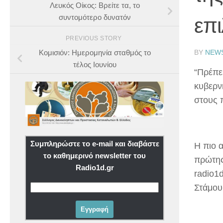
Λευκός Οίκος: Βρείτε τα, το
συντομότερο δυνατόν
επι
PREVIOUS STORY
BY
NEW
Κομισιόν: Ημερομηνία σταθμός το
τέλος Ιουνίου
“Πρέπει
κυβερν
στους π
Συμπληρώστε το e-mail και διαβάστε
Η πιο 
το καθημερινό newsletter του
πρώτης
Radio1d.gr
radio1d
Στάμου