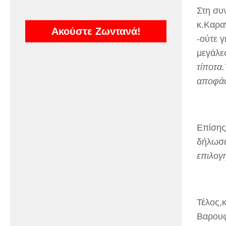
Στη συν
κ.Καρα
Ακούστε Ζωντανά!
-ούτε 
μεγάλε
τίποτα.
αποφάσ
Επίσης
δήλωσ
επιλογή
Τέλος,
Βαρουφ