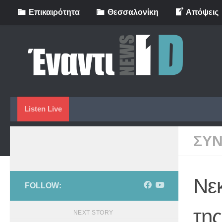
Eπικαιρότητα
Θεσσαλονίκη
Απόψεις
Skip to content
Listen Live
ΣΥΝ
Νεκ
FOLLOW:
της
NEXT STORY