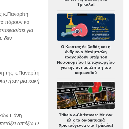
Τρίκαλα!
 κ.Παναρίτη
α πάρουν και
αποφασίσει για
ου δεν
Ο Κώστας Λειβαδάς και η
Ανδριάνα Μπάμπαλη
τραγουδούν υπέρ του
Νοσοκομείου Παπαγεωργίου
για την αντιμετώπιση του
η της κ.Παναρίτη
κορωνοϊού
ίτη ήταν μία κακή
Trikala e-Christmas: Με ένα
ικών Γιάνη
κλικ τα διαδικτυακά
 πετάξει απ’έξω.Ο
Χριστούγεννα στα Τρίκαλα!