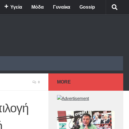
Υγεία
Μόδα
Γυναίκα
Gossip
MORE
0
πιλογή
ή