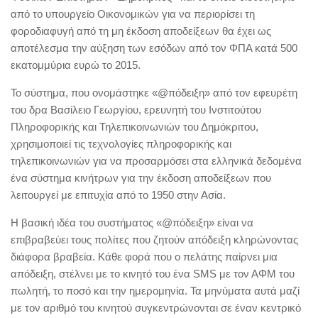
από το υπουργείο Οικονομικών για να περιορίσει τη
φοροδιαφυγή από τη μη έκδοση αποδείξεων θα έχει ως
αποτέλεσμα την αύξηση των εσόδων από τον ΦΠΑ κατά 500
εκατομμύρια ευρώ το 2015.
Το σύστημα, που ονομάστηκε «@πόδειξη» από τον εφευρέτη
του δρα Βασίλειο Γεωργίου, ερευνητή του Ινστιτούτου
Πληροφορικής και Τηλεπικοινωνιών του Δημόκριτου,
χρησιμοποιεί τις τεχνολογίες πληροφορικής και
τηλεπικοινωνιών για να προσαρμόσει στα ελληνικά δεδομένα
ένα σύστημα κινήτρων για την έκδοση αποδείξεων που
λειτουργεί με επιτυχία από το 1950 στην Ασία.
Η βασική ιδέα του συστήματος «@πόδειξη» είναι να
επιβραβεύει τους πολίτες που ζητούν απόδειξη κληρώνοντας
διάφορα βραβεία. Κάθε φορά που ο πελάτης παίρνει μια
απόδειξη, στέλνει με το κινητό του ένα SMS με τον ΑΦΜ του
πωλητή, το ποσό και την ημερομηνία. Τα μηνύματα αυτά μαζί
με τον αριθμό του κινητού συγκεντρώνονται σε έναν κεντρικό