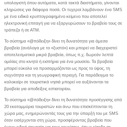
υπολογιστή όπου αυτόματα, κατά τακτά διαστήματα, γίνονται
κληρώσεις για διάφορα ποσά. Οι τυχεροί λαμβάνoυν ένα SMS
με ένα ειδικά κρυπτογραφημένο κείμενο που αποτελεί
ηλεκτρονική επιταγή για να εξαργυρώσουν το βραβείο τους σε
τράπεζα ή σε ΑΤΜ.
Το σύστημα «@πόδειξη» δίνει τη δυνατότητα για άμεσα
βραβεία (ανάλογα με το «ξυστό») και μπορεί να διαχειριστεί
αποτελεσματικά μικρά βραβεία, όπως π.χ. δωρεάν λεπτά
ομιλίας στο κινητό ή εισιτήρια για ένα μουσείο. Τα βραβεία
μπορεί εύκολα να προσαρμόζονται ως προς το ύψος, τη
συχνότητα και τη γεωγραφική περιοχή. Για παράδειγμα το
καλοκαίρι σε τουριστικά νησιά μπορεί να αυξάνονται τα
βραβεία για αποδείξεις εστιατορίου.
Το σύστημα «@πόδειξη» δίνει τη δυνατότητα προσέγγισης από
20 εκατομμύρια τουριστών και άνω που επισκέπτονται τη
χώρα μας, ενημερώνοντάς τους για την ύπαρξή του με SMS
όταν εισέρχονται στη χώρα, προσφέροντας βραβεία που
έχουν ειδική σημασία για τους τουρίστες, όπως είσοδο σε