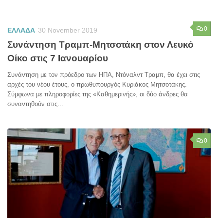
0
ΕΛΛΑΔΑ
30 November 2019
Συνάντηση Τραμπ-Μητσοτάκη στον Λευκό
Οίκο στις 7 Ιανουαρίου
Συνάντηση με τον πρόεδρο των ΗΠΑ, Ντόναλντ Τραμπ, θα έχει στις
αρχές του νέου έτους, ο πρωθυπουργός Κυριάκος Μητσοτάκης.
Σύμφωνα με πληροφορίες της «Καθημερινής», οι δύο άνδρες θα
συναντηθούν στις...
0