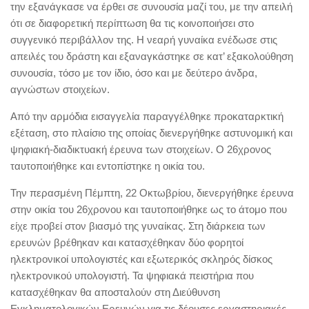
την εξανάγκασε να έρθει σε συνουσία μαζί του, με την απειλή
ότι σε διαφορετική περίπτωση θα τις κοινοποιήσει στο
συγγενικό περιβάλλον της. Η νεαρή γυναίκα ενέδωσε στις
απειλές του δράστη και εξαναγκάστηκε σε κατ’ εξακολούθηση
συνουσία, τόσο με τον ίδιο, όσο και με δεύτερο άνδρα,
αγνώστων στοιχείων.
Από την αρμόδια εισαγγελία παραγγέλθηκε προκαταρκτική
εξέταση, στο πλαίσιο της οποίας διενεργήθηκε αστυνομική και
ψηφιακή-διαδικτυακή έρευνα των στοιχείων. Ο 26χρονος
ταυτοποιήθηκε και εντοπίστηκε η οικία του.
Την περασμένη Πέμπτη, 22 Οκτωβρίου, διενεργήθηκε έρευνα
στην οικία του 26χρονου και ταυτοποιήθηκε ως το άτομο που
είχε προβεί στον βιασμό της γυναίκας. Στη διάρκεια των
ερευνών βρέθηκαν και κατασχέθηκαν δύο φορητοί
ηλεκτρονικοί υπολογιστές και εξωτερικός σκληρός δίσκος
ηλεκτρονικού υπολογιστή. Τα ψηφιακά πειστήρια που
κατασχέθηκαν θα αποσταλούν στη Διεύθυνση
Εγκληματολογικών Ερευνών για τις δέουσες εργαστηριακές