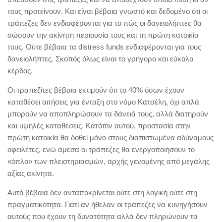
τους προτείνουν. Και είναι βέβαια γνωστό και δεδομένο ότι οι
τράπεζες δεν ενδιαφέρονται για το πώς οι δανειολήπτες θα
σώσουν την ακίνητη περιουσία τους και τη πρώτη κατοικία
τους. Ούτε βέβαια τα distress funds ενδιαφέρονται για τους
δανειολήπτες. Σκοπός όλως είναι το γρήγορο και εύκολο
κέρδος.
Οι τραπεζίτες βέβαια εκτιμούν ότι το 40% όσων έχουν
καταθέσει αιτήσεις για ένταξη στο νόμο Κατσέλη, όχι απλά
μπορούν να αποπληρώσουν τα δάνειά τους, αλλά διατηρούν
και υψηλές καταθέσεις. Κατόπιν αυτού, προστασία στην
πρώτη κατοικία θα δοθεί μόνο στους διαπιστωμένα αδύναμους
οφειλέτες, ενώ άμεσα οι τράπεζες θα ενεργοποιήσουν το
«όπλο» των πλειστηριασμών, αρχής γενομένης από μεγάλης
αξίας ακίνητα.
Αυτό βέβαια δεν ανταποκρίνεται ούτε στη λογική ούτε στη
πραγματικότητα. Γιατί αν ήθελαν οι τράπεζες να κυνηγήσουν
αυτούς που έχουν τη δυνατότητα αλλά δεν πληρώνουν τα