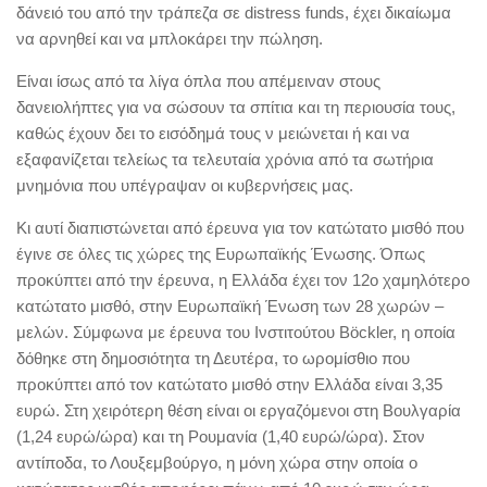
δάνειό του από την τράπεζα σε distress funds, έχει δικαίωμα
να αρνηθεί και να μπλοκάρει την πώληση.
Είναι ίσως από τα λίγα όπλα που απέμειναν στους
δανειολήπτες για να σώσουν τα σπίτια και τη περιουσία τους,
καθώς έχουν δει το εισόδημά τους ν μειώνεται ή και να
εξαφανίζεται τελείως τα τελευταία χρόνια από τα σωτήρια
μνημόνια που υπέγραψαν οι κυβερνήσεις μας.
Κι αυτί διαπιστώνεται από έρευνα για τον κατώτατο μισθό που
έγινε σε όλες τις χώρες της Ευρωπαϊκής Ένωσης. Όπως
προκύπτει από την έρευνα, η Ελλάδα έχει τον 12ο χαμηλότερο
κατώτατο μισθό, στην Ευρωπαϊκή Ένωση των 28 χωρών –
μελών. Σύμφωνα με έρευνα του Ινστιτούτου Böckler, η οποία
δόθηκε στη δημοσιότητα τη Δευτέρα, το ωρομίσθιο που
προκύπτει από τον κατώτατο μισθό στην Ελλάδα είναι 3,35
ευρώ. Στη χειρότερη θέση είναι οι εργαζόμενοι στη Βουλγαρία
(1,24 ευρώ/ώρα) και τη Ρουμανία (1,40 ευρώ/ώρα). Στον
αντίποδα, το Λουξεμβούργο, η μόνη χώρα στην οποία ο