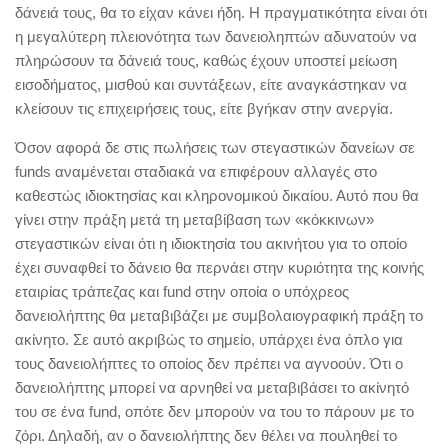
δάνειά τους, θα το είχαν κάνει ήδη. Η πραγματικότητα είναι ότι
η μεγαλύτερη πλειονότητα των δανειοληπτών αδυνατούν να
πληρώσουν τα δάνειά τους, καθώς έχουν υποστεί μείωση
εισοδήματος, μισθού και συντάξεων, είτε αναγκάστηκαν να
κλείσουν τις επιχειρήσεις τους, είτε βγήκαν στην ανεργία.
Όσον αφορά δε στις πωλήσεις των στεγαστικών δανείων σε
funds αναμένεται σταδιακά να επιφέρουν αλλαγές στο
καθεστώς ιδιοκτησίας και κληρονομικού δικαίου. Αυτό που θα
γίνει στην πράξη μετά τη μεταβίβαση των «κόκκινων»
στεγαστικών είναι ότι η ιδιοκτησία του ακινήτου για το οποίο
έχει συναφθεί το δάνειο θα περνάει στην κυριότητα της κοινής
εταιρίας τράπεζας και fund στην οποία ο υπόχρεος
δανειολήπτης θα μεταβιβάζει με συμβολαιογραφική πράξη το
ακίνητο. Σε αυτό ακριβώς το σημείο, υπάρχει ένα όπλο για
τους δανειολήπτες το οποίος δεν πρέπει να αγνοούν. Ότι ο
δανειολήπτης μπορεί να αρνηθεί να μεταβιβάσει το ακίνητό
του σε ένα fund, οπότε δεν μπορούν να του το πάρουν με το
ζόρι. Δηλαδή, αν ο δανειολήπτης δεν θέλει να πουληθεί το